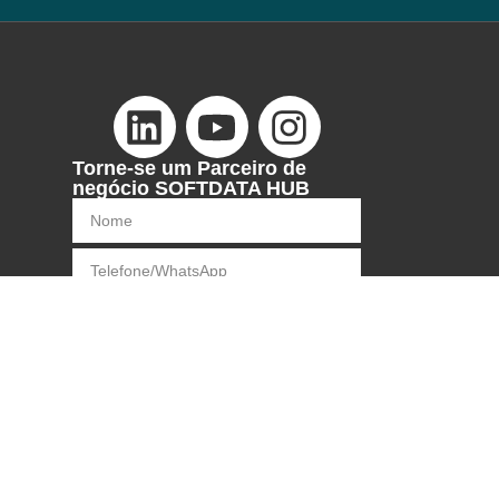
Torne-se um Parceiro de
negócio SOFTDATA HUB
* Concordo em receber comunicações de
acordo com meus interesses.*
Enviar