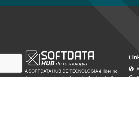
Lin
A
A SOFTDATA HUB DE TECNOLOGIA é líder no
C
desenvolvimento e implementação de soluções
de Gestão Empresarial Integrada, atendendo
S
empresas de diversos setores com excelência.
• Sobre nós
• Nossas soluções
• Segmentos atendidos
• Blog
• Contato
Pol