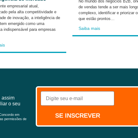
No mundo dos negócios B2B, ond
te empresarial atual,
de vendas tende a ser mais long
zado pela alta competitividade e
complexo, identificar e priorizar 
de de inovação, a inteligência de
que estão prontos…
 tem emergido como uma
Saiba mais
ta indispensável para empresas
ais
, assim
liar o seu
SE INSCREVER
* Concordo em
uas permissões de