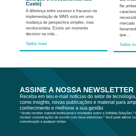
Custo)
No ambien
A diferença entre sucesso e fracasso na
caracteri
implementação de WMS está em uma
necessida
mudança de perspectiva simples, mas
mercado
revolucionária. Existe um momento
ferramen
decisivo na vida…
que…
Saiba mais
Saiba m
ASSINE A NOSSA NEWSLETTER
Receba em seu e-mail notícias do setor de tecnologia
como insights, novas publicações e material para amp
conhecimento e melhorar a sua gestão
* Aceito receber material institucional e novidades sobre a Softdata Soluções.
receber comunicações de acordo com meus interesses.* Você pode alterar s
comunicação a qualquer tempo