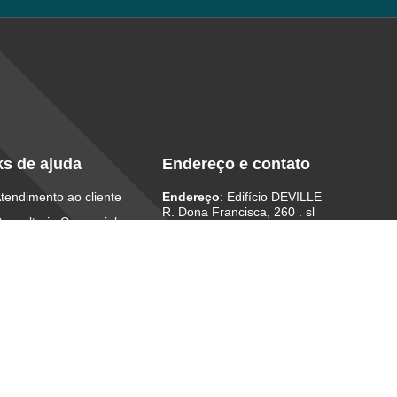
ks de ajuda
Endereço e contato
tendimento ao cliente
Endereço
: Edifício DEVILLE
R. Dona Francisca, 260 . sl
onsultoria Comercial
1709/1711
Centro . Joinville/SC . 89201-250
uporte Emergencial
Telefone:
+55 47 3028-6440
+55 47 98843-1711
E-mail
:
contato@softdata.com.br
ítica de Privacidade