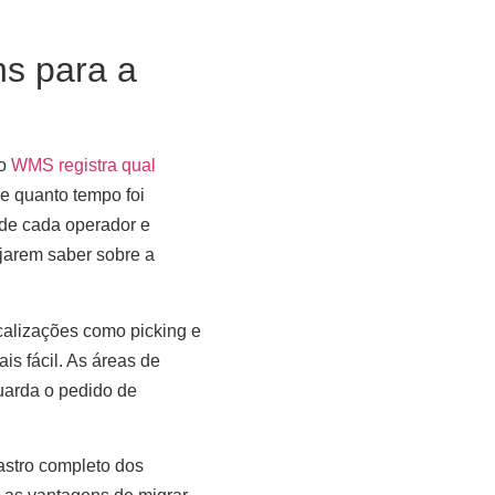
s para a
 o
WMS registra qual
 e quanto tempo foi
a de cada operador e
ejarem saber sobre a
ocalizações como picking e
s fácil. As áreas de
uarda o pedido de
astro completo dos