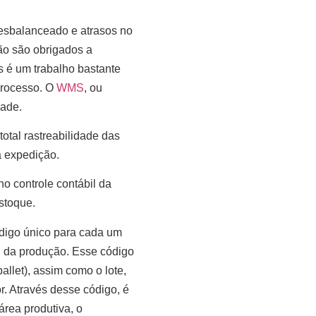
desbalanceado e atrasos no
ão são obrigados a
as é um trabalho bastante
processo. O
WMS
, ou
dade.
otal rastreabilidade das
 expedição.
o controle contábil da
stoque.
ódigo único para cada um
 da produção. Esse código
llet), assim como o lote,
r. Através desse código, é
rea produtiva, o