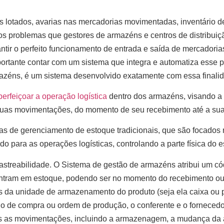
es lotados, avarias nas mercadorias movimentadas, inventário 
os problemas que gestores de armazéns e centros de distribuiç
rantir o perfeito funcionamento de entrada e saída de mercadori
portante contar com um sistema que integra e automatiza esse 
zéns, é um sistema desenvolvido exatamente com essa finali
perfeiçoar a operação logística
dentro dos armazéns, visando a t
suas movimentações, do momento de seu recebimento até a sua
s de gerenciamento de estoque tradicionais, que são focados n
o para as operações logísticas, controlando a parte física do e
astreabilidade. O Sistema de gestão de armazéns atribui um c
entram em estoque, podendo ser no momento do recebimento ou
 da unidade de armazenamento do produto (seja ela caixa ou pa
do de compra ou ordem de produção, o conferente e o fornecedo
 as movimentações, incluindo a armazenagem, a mudança da á