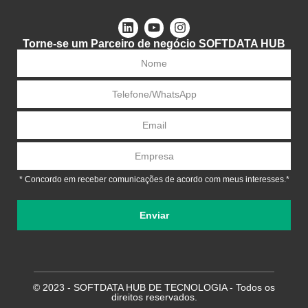
• Contato
Links de ajuda
Atendimento ao cliente
Consultoria Comercial
Suporte Emergencial
Endereço e contato
Endereço
: Edifício DEVILLE
R. Dona Francisca, 260 . sl 1709/1711
Centro . Joinville/SC . 89201-250
Telefone:
+55 47 3028-6440
+55 47 98843-1711
E-mail
:
contato@softdata.com.br
Política de Privacidade
A Lei Geral de Proteção de Dados Pessoais, Lei nº 13.709/2018,