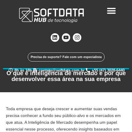
Precisa de suporte? Fale com um especialista
8h às 18h
contato@softdata.com.br
+55 (47) 3028-6440
O que é inteligência de mercado e por que
desenvolver essa área na sua empresa
Toda empresa que deseja crescer e aumentar suas vendas
precisa conhecer a fundo seu público-alvo e os mercados em
que atua. A Inteligência de Mercado desempenha um papel
essencial nesse processo, oferecendo insights baseados em